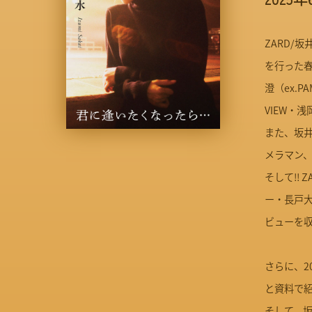
ZARD/
を行った春
澄（ex.P
VIEW・
また、坂井
メラマン
そして!!
ー・長戸大
ビューを
さらに、2
と資料で
そして、坂